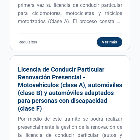
primera vez su licencia de conducir particular
para ciclomotores, motocicletas y triciclos
motorizados (Clase A). El proceso consta de
tres etapas obligatorias: 1) Curso presencial,
obligatorio y gratuito en el Centro de
Requisitos
Ver más
Capacitación de Tránsito. Deberá gestionar
turno previo, en caso de no haber
disponibilidad, podrá asistir por orden de
Licencia de Conducir Particular
llegada (con cupos) a las 8:00 hs, los días
Renovación Presencial -
lunes, miércoles o viernes. 2) Examen teórico
Motovehículos (clase A), automóviles
presencial y examen médico (con turno previo).
(clase B) y automóviles adaptados
3) Examen práctico presencial (con turno
para personas con discapacidad
previo). Recuerde que por ser primera vez el
(clase F)
trámite es PRESENCIAL.
Por medio de este trámite se podrá realizar
presencialmente la gestión de la renovación de
la licencia de conducir particular (autos y