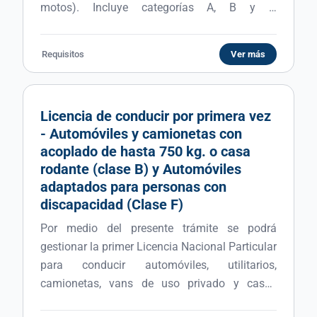
motos). Incluye categorías A, B y F.
Clasificación: Clase A: Ciclomotores,
motocicletas y triciclos motorizados Clase B:
Requisitos
Ver más
Automóviles y camionetas con acoplado de
hasta 750 kg. o casa rodante Clase F:
Automóviles especialmente adaptados para
Licencia de conducir por primera vez
personas con discapacidad
- Automóviles y camionetas con
acoplado de hasta 750 kg. o casa
rodante (clase B) y Automóviles
adaptados para personas con
discapacidad (Clase F)
Por medio del presente trámite se podrá
gestionar la primer Licencia Nacional Particular
para conducir automóviles, utilitarios,
camionetas, vans de uso privado y casas
rodantes hasta 3500 kg (Licencias Clase B).