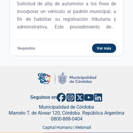
Solicitud de alta de automotor a los fines de
incorporar un vehículo al padrón municipal, a
fin de habilitar su registración tributaria y
administrativa. Este procedimiento debe
realizarse cuando se adquiere un vehículo 0
km, se produce un cambio de radicación o
Requisitos
Ver más
cuando el rodado no se encuentra previamente
registrado ante el organismo competente. Una
vez otorgada el alta, el titular asume los
derechos y obligaciones legales y tributarias
vinculadas al automotor.
Seguinos en
Municipalidad de Córdoba
Marcelo T. de Alvear 120, Córdoba. República Argentina
0800-888-0404
Capital Humano | Webmail