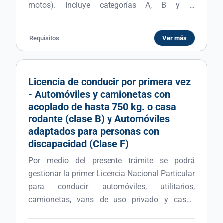
motos). Incluye categorías A, B y F.
Clasificación: Clase A: Ciclomotores,
motocicletas y triciclos motorizados Clase B:
Requisitos
Ver más
Automóviles y camionetas con acoplado de
hasta 750 kg. o casa rodante Clase F:
Automóviles especialmente adaptados para
Licencia de conducir por primera vez
personas con discapacidad
- Automóviles y camionetas con
acoplado de hasta 750 kg. o casa
rodante (clase B) y Automóviles
adaptados para personas con
discapacidad (Clase F)
Por medio del presente trámite se podrá
gestionar la primer Licencia Nacional Particular
para conducir automóviles, utilitarios,
camionetas, vans de uso privado y casas
rodantes hasta 3500 kg (Licencias Clase B).