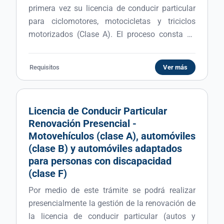
primera vez su licencia de conducir particular
para ciclomotores, motocicletas y triciclos
motorizados (Clase A). El proceso consta de
tres etapas obligatorias: 1) Curso presencial,
obligatorio y gratuito en el Centro de
Requisitos
Ver más
Capacitación de Tránsito. Deberá gestionar
turno previo, en caso de no haber
disponibilidad, podrá asistir por orden de
Licencia de Conducir Particular
llegada (con cupos) a las 8:00 hs, los días
Renovación Presencial -
lunes, miércoles o viernes. 2) Examen teórico
Motovehículos (clase A), automóviles
presencial y examen médico (con turno previo).
(clase B) y automóviles adaptados
3) Examen práctico presencial (con turno
para personas con discapacidad
previo). Recuerde que por ser primera vez el
(clase F)
trámite es PRESENCIAL.
Por medio de este trámite se podrá realizar
presencialmente la gestión de la renovación de
la licencia de conducir particular (autos y