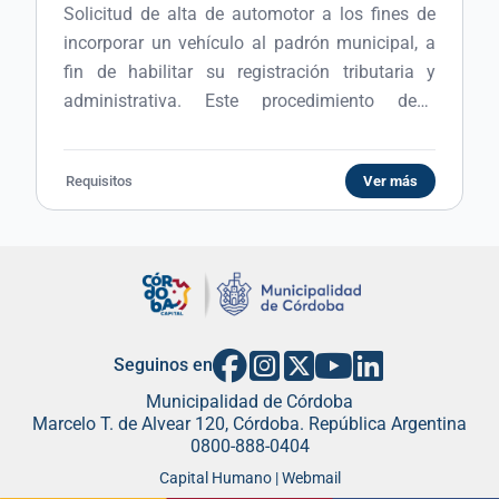
Solicitud de alta de automotor a los fines de
incorporar un vehículo al padrón municipal, a
fin de habilitar su registración tributaria y
administrativa. Este procedimiento debe
realizarse cuando se adquiere un vehículo 0
km, se produce un cambio de radicación o
Requisitos
Ver más
cuando el rodado no se encuentra previamente
registrado ante el organismo competente. Una
vez otorgada el alta, el titular asume los
derechos y obligaciones legales y tributarias
vinculadas al automotor.
Seguinos en
Municipalidad de Córdoba
Marcelo T. de Alvear 120, Córdoba. República Argentina
0800-888-0404
Capital Humano | Webmail